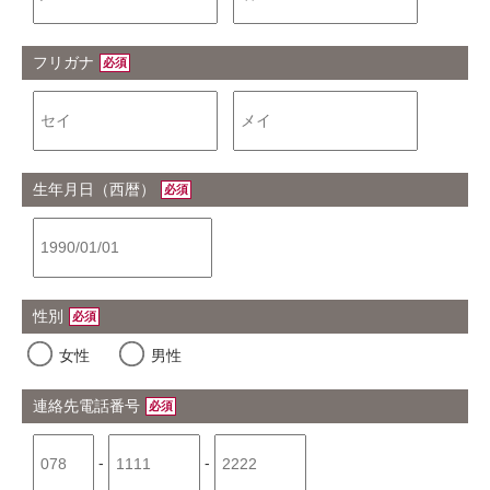
フリガナ
必須
生年月日（西暦）
必須
性別
必須
女性
男性
連絡先電話番号
必須
-
-