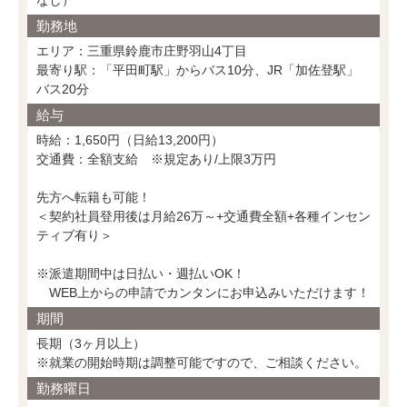
なし）
勤務地
エリア：三重県鈴鹿市庄野羽山4丁目
最寄り駅：「平田町駅」からバス10分、JR「加佐登駅」
バス20分
給与
時給：1,650円（日給13,200円）
交通費：全額支給 ※規定あり/上限3万円
先方へ転籍も可能！
＜契約社員登用後は月給26万～+交通費全額+各種インセン
ティブ有り＞
※派遣期間中は日払い・週払いOK！
WEB上からの申請でカンタンにお申込みいただけます！
期間
長期（3ヶ月以上）
※就業の開始時期は調整可能ですので、ご相談ください。
勤務曜日