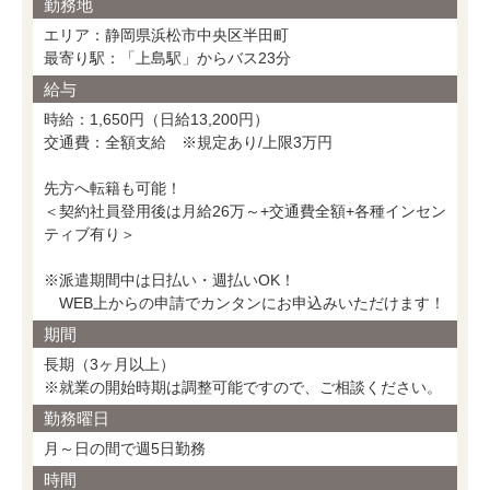
勤務地
エリア：静岡県浜松市中央区半田町
最寄り駅：「上島駅」からバス23分
給与
時給：1,650円（日給13,200円）
交通費：全額支給 ※規定あり/上限3万円
先方へ転籍も可能！
＜契約社員登用後は月給26万～+交通費全額+各種インセン
ティブ有り＞
※派遣期間中は日払い・週払いOK！
WEB上からの申請でカンタンにお申込みいただけます！
期間
長期（3ヶ月以上）
※就業の開始時期は調整可能ですので、ご相談ください。
勤務曜日
月～日の間で週5日勤務
時間